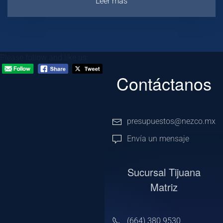
Leér más
Please follow and like us:
Contáctanos
presupuestos@nezco.mx
Envía un mensaje
Sucursal Tijuana
Matriz
(664) 380 9530