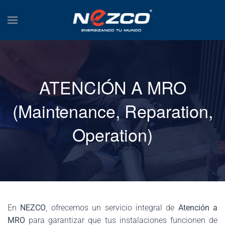
ATENCIÓN A MRO
(Maintenance, Reparation,
Operation)
En
NEZCO
, ofrecemos un servicio integral de
Atención a
MRO
para garantizar que tus instalaciones funcionen de