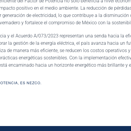
iciente del Factor de Potencia no solo beneficia a nivel económ
impacto positivo en el medio ambiente. La reducción de pérdida
 generación de electricidad, lo que contribuye a la disminución
nvernadero y fortalece el compromiso de México con la sostenibi
ncia y el Acuerdo A/073/2023 representan una senda hacia la efi
rar la gestión de la energía eléctrica, el país avanza hacia un f
iliza de manera más eficiente, se reducen los costos operativos y 
ácticas energéticas sostenibles. Con la implementación efecti
stá encaminado hacia un horizonte energético más brillante y e
POTENCIA, ES NEZCO.