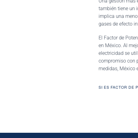
Una gestión más ef
también tiene un 
implica una menor
gases de efecto i
El Factor de Pote
en México. Al mejo
electricidad se ut
compromiso con pr
medidas, México e
SI ES FACTOR DE 