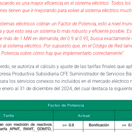
scando es una mayor eficiencia en el sistema eléctrico. Todos lo
ones tienen que ir mejorando para volver al sistema eléctrico much
stemas eléctricos cobran un Factor de Potencia, esto a nivel mundi
a y que esto sea un sistema lo más robusto y eficiente posible. E
de más de 1 MW en demanda, del 0.9 al 0.95, busca exactamente e
te al sistema eléctrico. Por supuesto que, en el Código de Red tam
de Potencia sobre cómo hay que implementarlo correctamente”.
rdo, se autoriza el cálculo y ajuste de las tarifas finales que a
mpresa Productiva Subsidiaria CFE Suministrador de Servicios Bá
 para los servicios conexos no incluídos en el mercado eléctrico
e enero al 31 de diciembre del 2024, del cual destaca la siguient