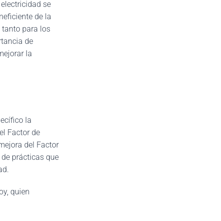
 electricidad se
neficiente de la
 tanto para los
rtancia de
mejorar la
cífico la
del Factor de
mejora del Factor
 de prácticas que
ad.
oy, quien