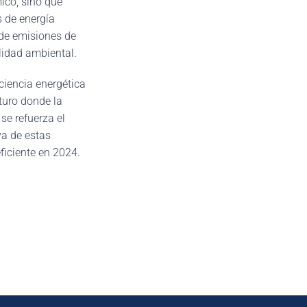
ico, sino que
s de energía
 de emisiones de
lidad ambiental.
ciencia energética
uturo donde la
se refuerza el
va de estas
ficiente en 2024.