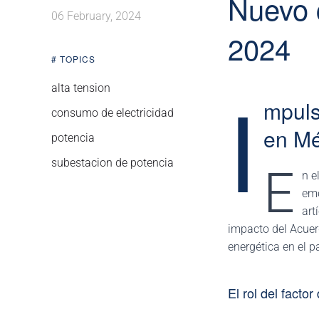
Nuevo 
06 February, 2024
2024
# TOPICS
I
alta tension
mpuls
consumo de electricidad
en Mé
potencia
subestacion de potencia
E
n e
eme
art
impacto del Acue
energética en el pa
El rol del factor