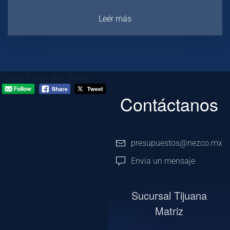
Leér más
Please follow and like us:
Contáctanos
presupuestos@nezco.mx
Envía un mensaje
Sucursal Tijuana
Matriz